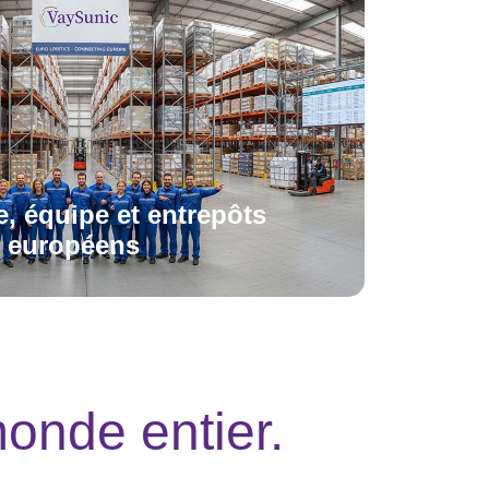
eries P2
VDG
Borne de recharge