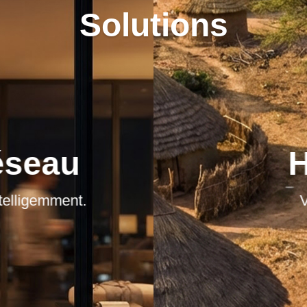
Solutions
éseau
H
elligemment.
V