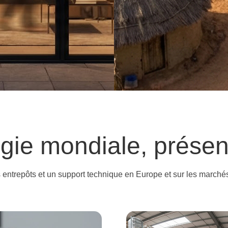
ème. Entièrement c
 connecté en toute fluidité via VIP — VaySuni
VM Series P1