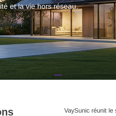
ité et la vie hors réseau.
 la vidéo
ons
VaySunic réunit le 