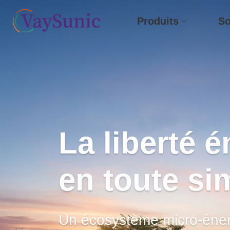
Produits
So
La liberté 
en toute sim
Un écosystème micro-éner