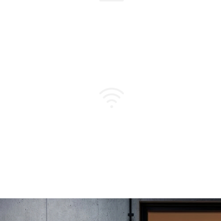
350W–3000W | Avec o
Connectivité Wi-Fi /