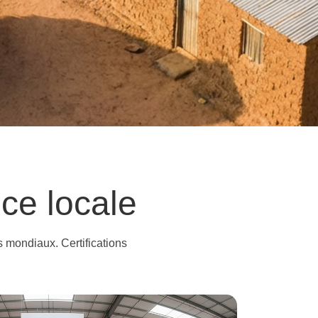
onnecté.
c Intelligent Power.