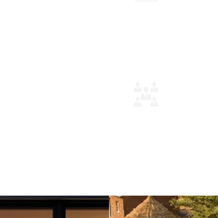
u sans réseau
Conception 10
 Mesh / LoRa
Plug-and-play 