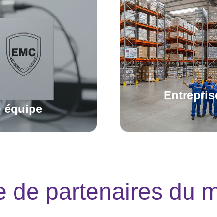
VM Series P4
VM S
VH 2500
VA 2500
VIP Cloud
Solaire Plug & Play