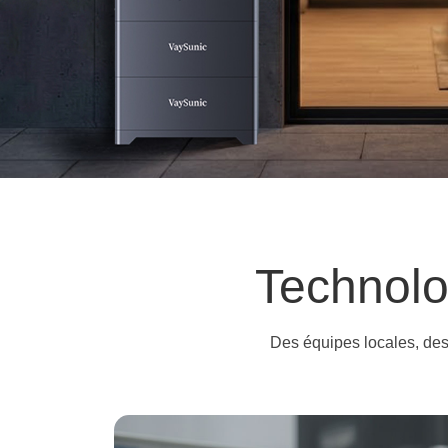
Un syst
Un seul écosystème,