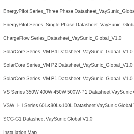
EnergyPilot Series_Three Phase Datasheet_VaySunic_Glob
EnergyPilot Series_Single Phase Datasheet_VaySunic_Glob
ChargeFlow Series_Datasheet_VaySunic_Global_V1.0
SolarCore Series_VM P4 Datasheet_VaySunic_Global_V1.0
SolarCore Series_VM P2 Datasheet_VaySunic_Global_V1.0
SolarCore Series_VM P1 Datasheet_VaySunic_Global_V1.0
VS Series 350W 400W 450W 500W-P1 Datasheet VaySunic G
VSWH-H Series 60L&80L&100L Datasheet VaySunic Global 
SCG-G1 Datasheet VaySunic Global V1.0
Installation Map