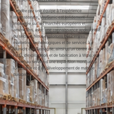
Fondée par une équipe à l'expérience
internationale, VaySunic est solidement
implantée sur les marchés européens et
américains, avec une connaissance approfondie
du secteur. Nous exploitons des centres
marketing, technologiques et de services à
Munich, en Allemagne, ainsi qu'un centre de
R&D, d'exploitation et de fabrication à Wuxi, en
Chine, au service d'une expansion mondiale à
long terme et d'un développement de marque
durable.